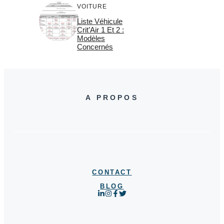
VOITURE
Liste Véhicule
Crit’Air 1 Et 2 :
Modèles
Concernés
A PROPOS
CONTACT
BLOG