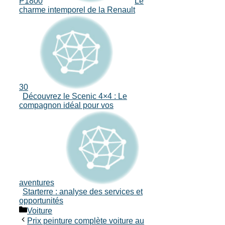
P1800
Le
charme intemporel de la Renault
30
Découvrez le Scenic 4×4 : Le
compagnon idéal pour vos
aventures
Starterre : analyse des services et
opportunités
Catégories
Voiture
Prix peinture complète voiture au