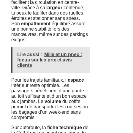
facilitent la circulation en centre-
ville. Grâce à sa
largeur
contenue,
tu peux te faufiler dans des ruelles
étroites et stationner sans stress.
Son
empattement
équilibré assure
une bonne stabilité lors des
manœuvres, même sur des parkings
exigus.
Lire aussi :
Mille et un pneu :
focus sur les prix et avis
clients
Pour les trajets familiaux, l’
espace
intérieur reste optimisé. Les
passagers bénéficient d’une garde
au toit suffisante et d’un bon espace
aux jambes. Le
volume
du coffre
permet de transporter les courses ou
les bagages d’un week-end sans
compromis.
Sur autoroute, la
fiche technique
de
la Golf 7 met en avant une tenue de