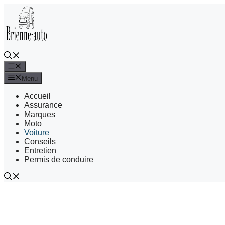
Aller
au
contenu
Menu
Menu
Accueil
Assurance
Marques
Moto
Voiture
Conseils
Entretien
Permis de conduire