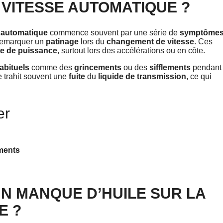
 VITESSE AUTOMATIQUE ?
e automatique
commence souvent par une série de
symptôme
remarquer un
patinage
lors du
changement de vitesse
. Ces
te de puissance
, surtout lors des accélérations ou en côte.
habituels
comme des
grincements
ou des
sifflements
pendant
e trahit souvent une
fuite
du
liquide de transmission
, ce qui
er
ments
UN MANQUE D’HUILE SUR LA
E ?