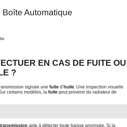
e Boîte Automatique
eau
FECTUER EN CAS DE FUITE OU
LE ?
 transmission signale une
fuite
d’
huile
. Une inspection visuelle
 Sur certains modèles, la
fuite
peut provenir du radiateur de
 transmission
aide à détecter toute baisse anormale. Si la