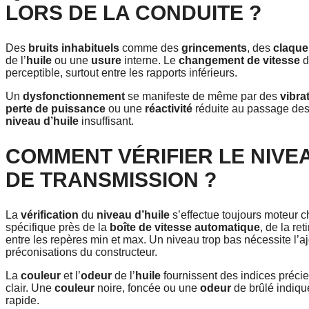
LORS DE LA CONDUITE ?
Des
bruits inhabituels
comme des
grincements
, des
claqu
de l’
huile
ou une
usure
interne. Le
changement de vitesse
d
perceptible, surtout entre les rapports inférieurs.
Un
dysfonctionnement
se manifeste de même par des
vibra
perte de puissance
ou une
réactivité
réduite au passage des
niveau d’huile
insuffisant.
COMMENT VÉRIFIER LE NIVEA
DE TRANSMISSION ?
La
vérification
du
niveau d’huile
s’effectue toujours moteur ch
spécifique près de la
boîte de vitesse automatique
, de la re
entre les repères min et max. Un niveau trop bas nécessite l’a
préconisations du constructeur.
La
couleur
et l’
odeur
de l’
huile
fournissent des indices préci
clair. Une
couleur
noire, foncée ou une
odeur
de brûlé indiq
rapide.