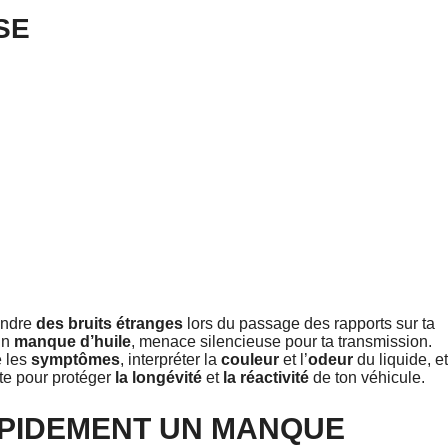
SE
endre
des bruits étranges
lors du passage des rapports sur ta
un
manque d’huile
, menace silencieuse pour ta transmission.
e les
symptômes
, interpréter la
couleur
et l’
odeur
du liquide, et
pte pour protéger
la longévité
et
la réactivité
de ton véhicule.
PIDEMENT UN MANQUE