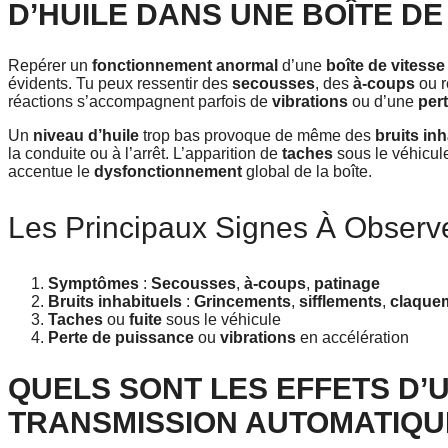
D’HUILE DANS UNE BOÎTE DE
Repérer un
fonctionnement anormal
d’une
boîte de vitess
évidents. Tu peux ressentir des
secousses
, des
à-coups
ou 
réactions s’accompagnent parfois de
vibrations
ou d’une
per
Un
niveau d’huile
trop bas provoque de même des
bruits in
la conduite ou à l’arrêt. L’apparition de
taches
sous le véhicul
accentue le
dysfonctionnement
global de la boîte.
Les Principaux Signes À Observ
Symptômes
:
Secousses
,
à-coups
,
patinage
Bruits inhabituels
:
Grincements
,
sifflements
,
claque
Taches
ou
fuite
sous le véhicule
Perte de puissance
ou
vibrations
en accélération
QUELS SONT LES EFFETS D’
TRANSMISSION AUTOMATIQU