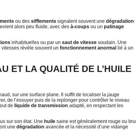
ements
ou des
sifflements
signalent souvent une
dégradation
evient alors peu fluide, avec des
à-coups
ou un
patinage
tions
inhabituelles ou par un
saut de vitesse
soudain. Une
 vitesses révèle souvent un
fonctionnement anormal
lié à un
U ET LA QUALITÉ DE L’HUILE
aud, sur une surface plane. Il suffit de localiser la jauge
tirer, de l’essuyer puis de la replonger pour contrôler le niveau
jout de
liquide de transmission
adapté, en respectant les
eux sur son état. Une
huile
saine est généralement rouge ou bru
uent une
dégradation
avancée et la nécessité d’une vidange