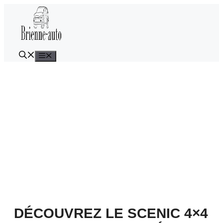
Aller
au
contenu
Menu
DÉCOUVREZ LE SCENIC 4×4