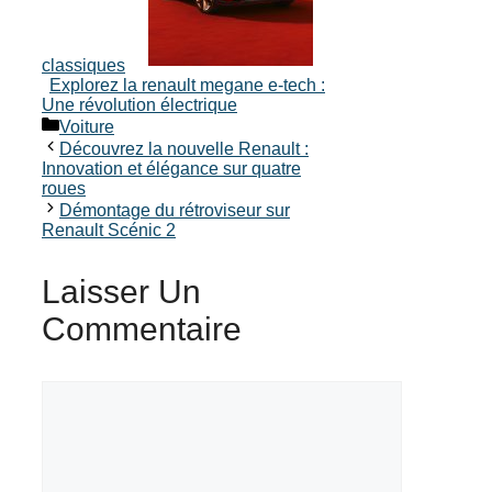
classiques
Explorez la renault megane e-tech :
Une révolution électrique
Catégories
Voiture
Découvrez la nouvelle Renault :
Innovation et élégance sur quatre
roues
Démontage du rétroviseur sur
Renault Scénic 2
Laisser Un
Commentaire
Commentaire