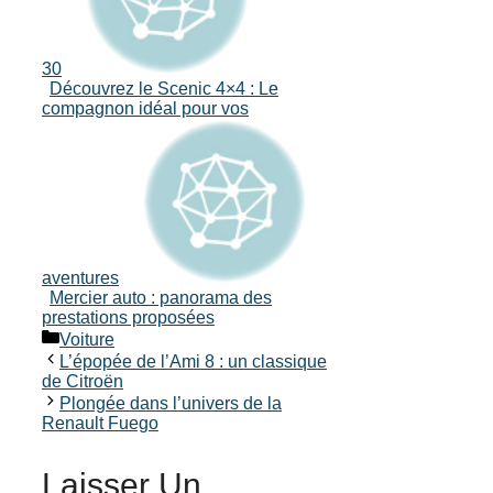
30
Découvrez le Scenic 4×4 : Le
compagnon idéal pour vos
aventures
Mercier auto : panorama des
prestations proposées
Catégories
Voiture
L’épopée de l’Ami 8 : un classique
de Citroën
Plongée dans l’univers de la
Renault Fuego
Laisser Un