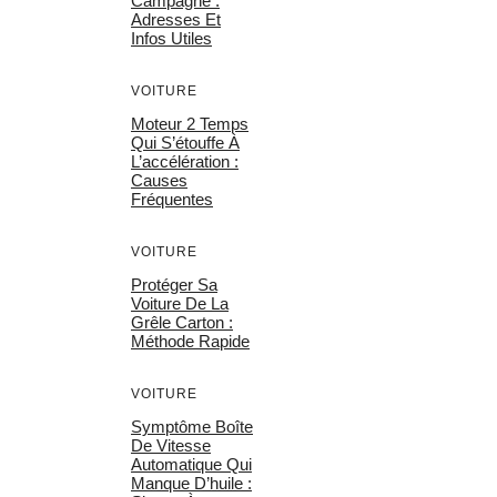
Campagne :
Adresses Et
Infos Utiles
VOITURE
Moteur 2 Temps
Qui S’étouffe À
L’accélération :
Causes
Fréquentes
VOITURE
Protéger Sa
Voiture De La
Grêle Carton :
Méthode Rapide
VOITURE
Symptôme Boîte
De Vitesse
Automatique Qui
Manque D’huile :